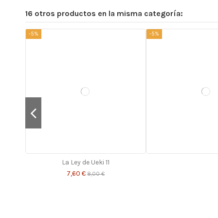
16 otros productos en la misma categoría:
-5%
-5%
La Ley de Ueki 11
7,60 €
8,00 €
-5%
-5%
-5%
-5%
-5%