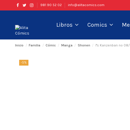
981 90 52 02
info@alitacomics.com
Libros
Comics
Me
Inicio
Familia
Cómic
Manga
Shonen
I''s Kanzenban nº 08/
-5%