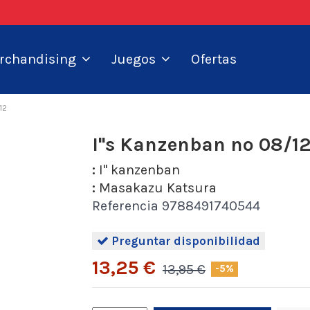
Ofertas
rchandising
Juegos
12
I''s Kanzenban nº 08/1
:
I'' kanzenban
:
Masakazu Katsura
Referencia
9788491740544
Preguntar disponibilidad
13,25 €
13,95 €
-5%