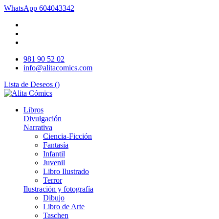
WhatsApp
604043342
981 90 52 02
info@alitacomics.com
Lista de Deseos (
)
Libros
Divulgación
Narrativa
Ciencia-Ficción
Fantasía
Infantil
Juvenil
Libro Ilustrado
Terror
Ilustración y fotografía
Dibujo
Libro de Arte
Taschen