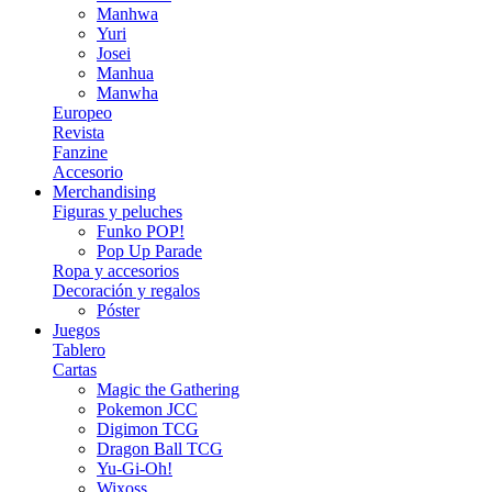
Manhwa
Yuri
Josei
Manhua
Manwha
Europeo
Revista
Fanzine
Accesorio
Merchandising
Figuras y peluches
Funko POP!
Pop Up Parade
Ropa y accesorios
Decoración y regalos
Póster
Juegos
Tablero
Cartas
Magic the Gathering
Pokemon JCC
Digimon TCG
Dragon Ball TCG
Yu-Gi-Oh!
Wixoss