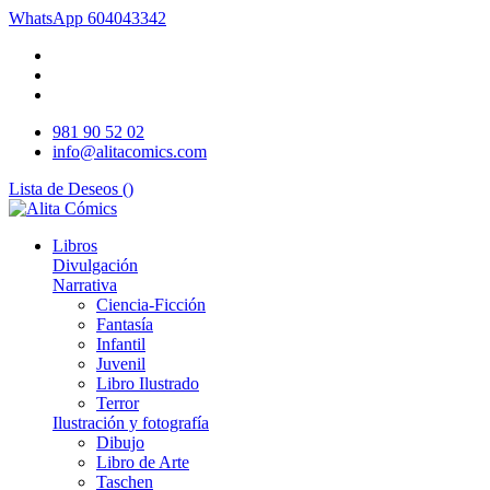
WhatsApp
604043342
981 90 52 02
info@alitacomics.com
Lista de Deseos (
)
Libros
Divulgación
Narrativa
Ciencia-Ficción
Fantasía
Infantil
Juvenil
Libro Ilustrado
Terror
Ilustración y fotografía
Dibujo
Libro de Arte
Taschen