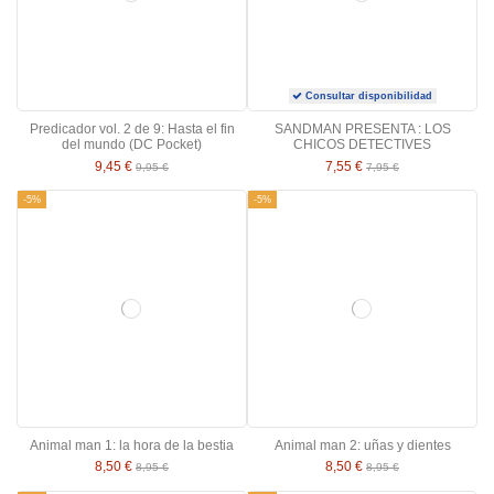
Consultar disponibilidad
Predicador vol. 2 de 9: Hasta el fin
SANDMAN PRESENTA : LOS
del mundo (DC Pocket)
CHICOS DETECTIVES
9,45 €
7,55 €
9,95 €
7,95 €
-5%
-5%
Animal man 1: la hora de la bestia
Animal man 2: uñas y dientes
8,50 €
8,50 €
8,95 €
8,95 €