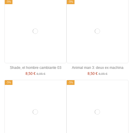
-5%
-5%
Shade, el hombre cambiante 03
Animal man 3: deux ex machina
8,50 €
8,50 €
8,95 €
8,95 €
-5%
-5%