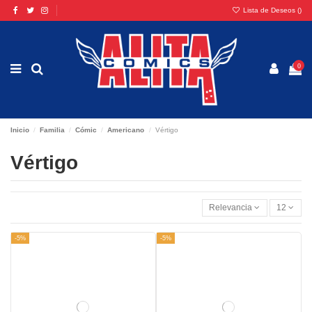
Lista de Deseos (
)
0
Inicio
Familia
Cómic
Americano
Vértigo
Vértigo
Relevancia
12
-5%
-5%