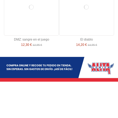
DMZ: sangre en el juego
El diablo
12,30 €
14,20 €
12,95 €
14,95 €
Fecha publicación
Editorial
Edad recomendada
Idioma
Precio