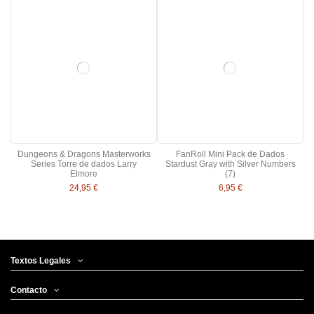
Dungeons & Dragons Masterworks
FanRoll Mini Pack de Dados
Series Torre de dados Larry
Stardust Gray with Silver Numbers
Elmore
(7)
24,95 €
6,95 €
Categorías
Textos Legales
Dados 20 caras
1
Otros
2
Contacto
Set 7 dados
4