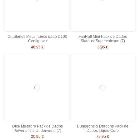
CritStones Metal hueco dado D100
FanRoll Mini Pack de Dados
Centigrave
Stardust Supervolcano (7)
48,95 €
6,95 €
Dice Macabre Pack de Dados
Dungeons & Dragons Pack de
Power of the Underworld (7)
Dados Liquid Core
20,95 €
79,95 €