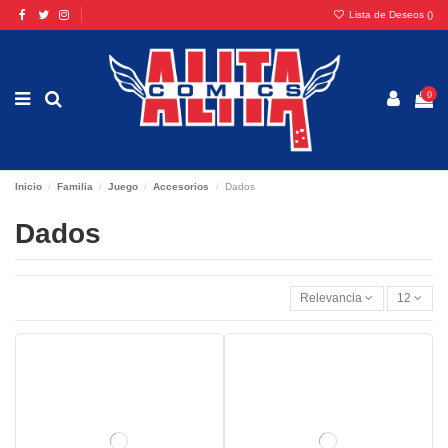
Lista de Deseos (
)
0
Inicio
Familia
Juego
Accesorios
Dados
Dados
Relevancia
12