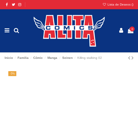
Lista de Deseos (
)
0
Inicio
Familia
Cómic
Manga
Seinen
Killing stalking 02
-5%