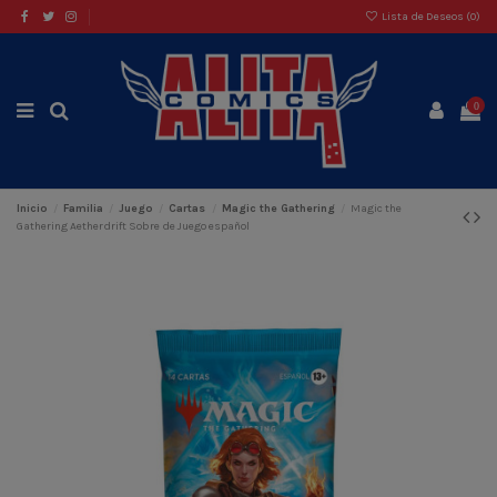
Lista de Deseos (
0
)
0
Inicio
Familia
Juego
Cartas
Magic the Gathering
Magic the
Gathering Aetherdrift Sobre de Juego español