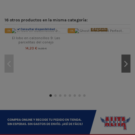
16 otros productos en la misma categoría:
Consultar disponibilidad
Agotado
-5%
-5%
-
El lobo en calzoncillos 9: Las
parcelitas del conejo
14,20 €
14,95 €