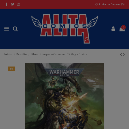
Lista de Deseos (
0
)
0
Inicio
Familia
Libro
Imperio Oscuro nº 03 Plaga Divina
-5%