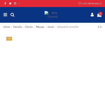
Lista de Deseos (
)
0
Inicio
Familia
Cómic
Manga
Josei
Tokyo Girls nº 03/09
-5%