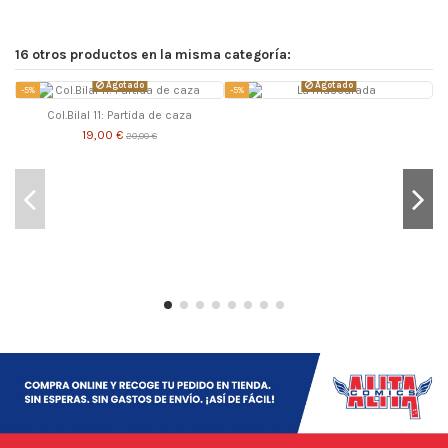
16 otros productos en la misma categoría:
Agotado
Agotado
-5%
-5%
-
Col.Bilal 11: Partida de caza
19,00 €
20,00 €