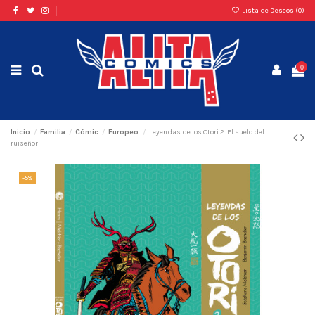
Lista de Deseos (
0
)
0
Inicio
Familia
Cómic
Europeo
Leyendas de los Otori 2. El suelo del
ruiseñor
-5%