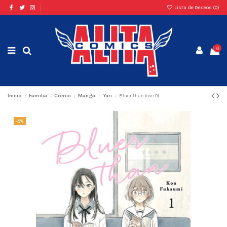
Lista de Deseos (
0
)
0
Inicio
Familia
Cómic
Manga
Yuri
Bluer than love 01
-5%