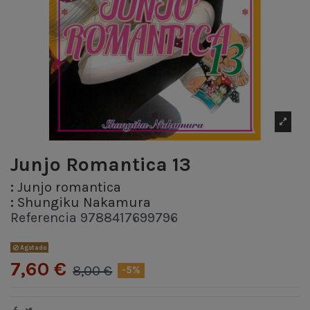
Junjo Romantica 13
:
Junjo romantica
:
Shungiku Nakamura
Referencia
9788417699796
Agotado
7,60 €
8,00 €
-5%