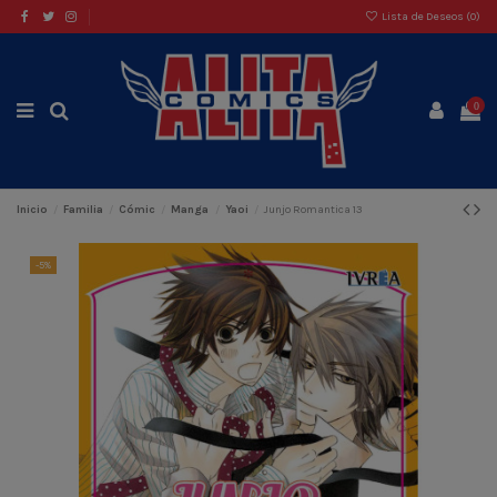
Lista de Deseos (
0
)
0
Inicio
Familia
Cómic
Manga
Yaoi
Junjo Romantica 13
-5%