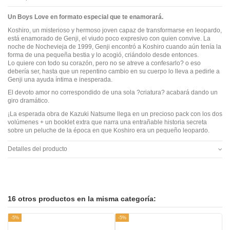
Un Boys Love en formato especial que te enamorará.
Koshiro, un misterioso y hermoso joven capaz de transformarse en leopardo,
está enamorado de Genji, el viudo poco expresivo con quien convive. La
noche de Nochevieja de 1999, Genji encontró a Koshiro cuando aún tenía la
forma de una pequeña bestia y lo acogió, criándolo desde entonces.
Lo quiere con todo su corazón, pero no se atreve a confesarlo? o eso
debería ser, hasta que un repentino cambio en su cuerpo lo lleva a pedirle a
Genji una ayuda íntima e inesperada.
El devoto amor no correspondido de una sola ?criatura? acabará dando un
giro dramático.
¡La esperada obra de Kazuki Natsume llega en un precioso pack con los dos
volúmenes + un booklet extra que narra una entrañable historia secreta
sobre un peluche de la época en que Koshiro era un pequeño leopardo.
Detalles del producto
16 otros productos en la misma categoría:
-5%
-5%