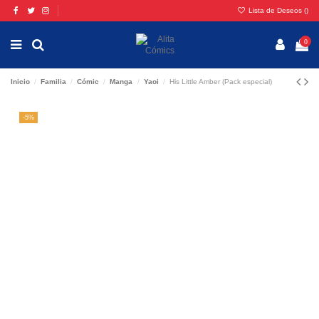
Lista de Deseos (
)
0
Inicio
Familia
Cómic
Manga
Yaoi
His Little Amber (Pack especial)
-5%