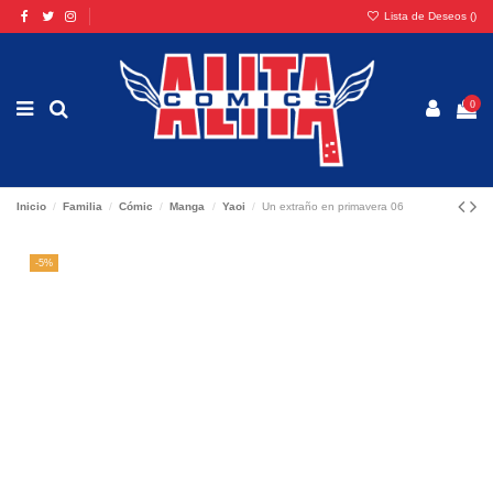
Lista de Deseos (
)
0
Inicio
Familia
Cómic
Manga
Yaoi
Un extraño en primavera 06
-5%