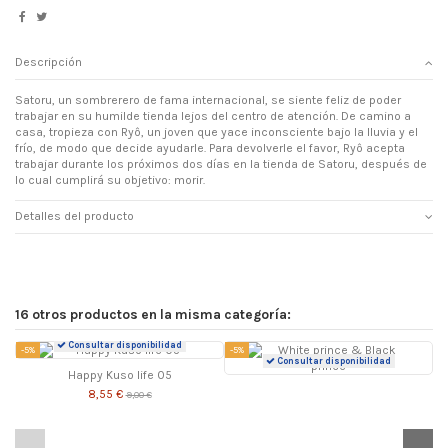
Descripción
Satoru, un sombrerero de fama internacional, se siente feliz de poder
trabajar en su humilde tienda lejos del centro de atención. De camino a
casa, tropieza con Ryô, un joven que yace inconsciente bajo la lluvia y el
frío, de modo que decide ayudarle. Para devolverle el favor, Ryô acepta
trabajar durante los próximos dos días en la tienda de Satoru, después de
lo cual cumplirá su objetivo: morir.
Detalles del producto
16 otros productos en la misma categoría:
Consultar disponibilidad
-5%
-5%
-
Consultar disponibilidad
Happy Kuso life 05
8,55 €
9,00 €