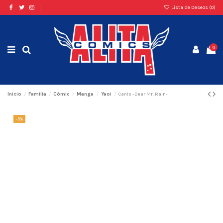
Lista de Deseos (
0
)
0
Inicio
Familia
Cómic
Manga
Yaoi
Canis -Dear Mr. Rain-
-5%