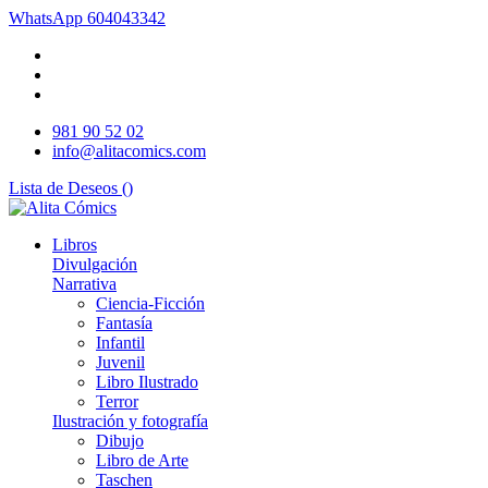
WhatsApp
604043342
981 90 52 02
info@alitacomics.com
Lista de Deseos (
)
Libros
Divulgación
Narrativa
Ciencia-Ficción
Fantasía
Infantil
Juvenil
Libro Ilustrado
Terror
Ilustración y fotografía
Dibujo
Libro de Arte
Taschen