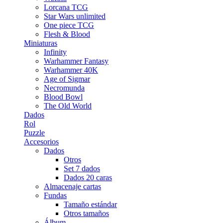
Lorcana TCG
Star Wars unlimited
One piece TCG
Flesh & Blood
Miniaturas
Infinity
Warhammer Fantasy
Warhammer 40K
Age of Sigmar
Necromunda
Blood Bowl
The Old World
Dados
Rol
Puzzle
Accesorios
Dados
Otros
Set 7 dados
Dados 20 caras
Almacenaje cartas
Fundas
Tamaño estándar
Otros tamaños
Álbum