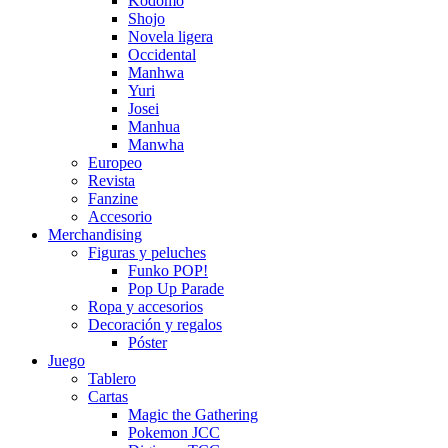
Kodomo
Shojo
Novela ligera
Occidental
Manhwa
Yuri
Josei
Manhua
Manwha
Europeo
Revista
Fanzine
Accesorio
Merchandising
Figuras y peluches
Funko POP!
Pop Up Parade
Ropa y accesorios
Decoración y regalos
Póster
Juego
Tablero
Cartas
Magic the Gathering
Pokemon JCC