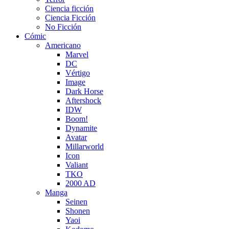
Ciencia ficción
Ciencia Ficción
No Ficción
Cómic
Americano
Marvel
DC
Vértigo
Image
Dark Horse
Aftershock
IDW
Boom!
Dynamite
Avatar
Millarworld
Icon
Valiant
TKO
2000 AD
Manga
Seinen
Shonen
Yaoi