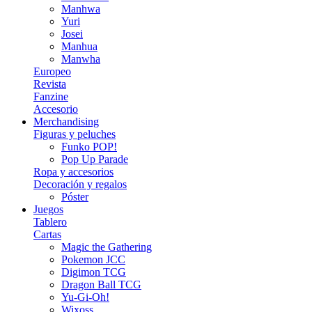
Manhwa
Yuri
Josei
Manhua
Manwha
Europeo
Revista
Fanzine
Accesorio
Merchandising
Figuras y peluches
Funko POP!
Pop Up Parade
Ropa y accesorios
Decoración y regalos
Póster
Juegos
Tablero
Cartas
Magic the Gathering
Pokemon JCC
Digimon TCG
Dragon Ball TCG
Yu-Gi-Oh!
Wixoss