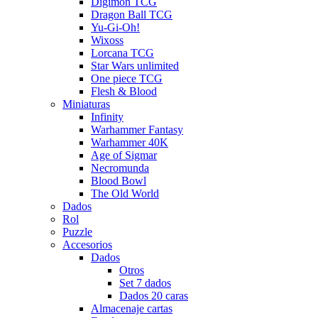
Digimon TCG
Dragon Ball TCG
Yu-Gi-Oh!
Wixoss
Lorcana TCG
Star Wars unlimited
One piece TCG
Flesh & Blood
Miniaturas
Infinity
Warhammer Fantasy
Warhammer 40K
Age of Sigmar
Necromunda
Blood Bowl
The Old World
Dados
Rol
Puzzle
Accesorios
Dados
Otros
Set 7 dados
Dados 20 caras
Almacenaje cartas