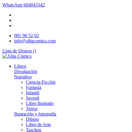
WhatsApp
604043342
981 90 52 02
info@alitacomics.com
Lista de Deseos (
)
Libros
Divulgación
Narrativa
Ciencia-Ficción
Fantasía
Infantil
Juvenil
Libro Ilustrado
Terror
Ilustración y fotografía
Dibujo
Libro de Arte
Taschen