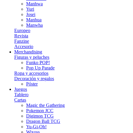
Manhwa
Yuri
Josei
Manhua
Manwha
Europeo
Revista
Fanzine
Accesorio
Merchandising
Figuras y peluches
Funko POP!
Pop Up Parade
Ropa y accesorios
Decoración y regalos
Póster
Juegos
Tablero
Cartas
Magic the Gathering
Pokemon JCC
Digimon TCG
Dragon Ball TCG
Yu-Gi-Oh!
Wixoss