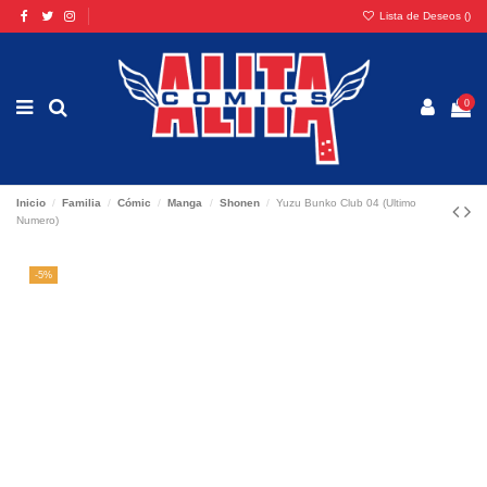
Lista de Deseos (
)
0
Inicio
Familia
Cómic
Manga
Shonen
Yuzu Bunko Club 04 (Ultimo
Numero)
-5%