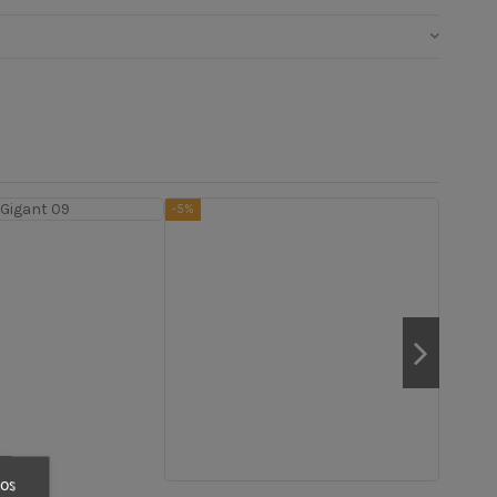
-5%
-5%
ros