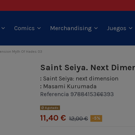
s
Comics
Merchandising
Juegos
mension Myth Of Hades 03
Saint Seiya. Next Dime
:
Saint Seiya: next dimension
:
Masami Kurumada
Referencia
9788415366393
Agotado
11,40 €
12,00 €
-5%