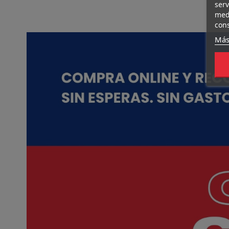
serv
medi
cons
Más