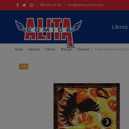
981 90 52 02
info@alitacomics.com
Libro
Inicio
Familia
Cómic
Manga
Shonen
Saint Seiya. Next Di
-5%