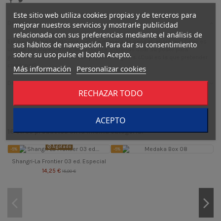
Este sitio web utiliza cookies propias y de terceros para
Descripción
mejorar nuestros servicios y mostrarle publicidad
relacionada con sus preferencias mediante el análisis de
Eiji siempre ha tenido una curiosa manera de pensar: ahora que Crow es
sus hábitos de navegación. Para dar su consentimiento
uno de los superventas de la revista, pretende usar su poder para
sobre su uso pulse el botón Acepto.
guillotinar una serie de la Jump que no le gusta. ¿Cuál es la que pretender
condenar?
Más información
Personalizar cookies
Detalles del producto
RECHAZAR TODO
ACEPTO
16 otros productos en la misma categoría:
Agotado
-5%
-5%
-
Shangri-La Frontier 03 ed. Especial
14,25 €
15,00 €