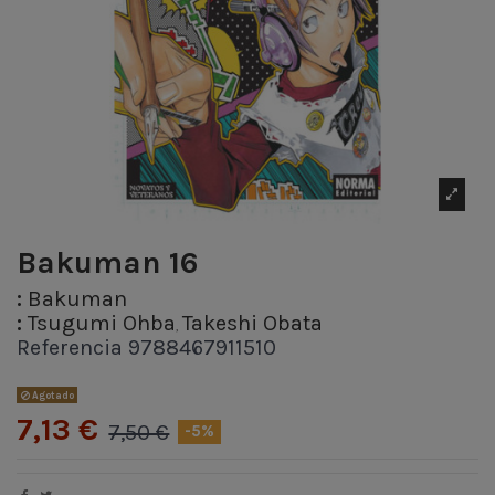
Bakuman 16
:
Bakuman
:
Tsugumi Ohba
Takeshi Obata
,
Referencia
9788467911510
Agotado
7,13 €
7,50 €
-5%