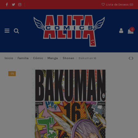
Lista de Deseos (
0
)
0
Inicio
Familia
Cómic
Manga
Shonen
Bakuman 16
-5%