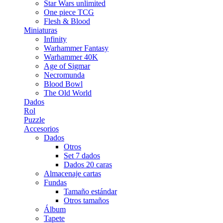
Star Wars unlimited
One piece TCG
Flesh & Blood
Miniaturas
Infinity
Warhammer Fantasy
Warhammer 40K
Age of Sigmar
Necromunda
Blood Bowl
The Old World
Dados
Rol
Puzzle
Accesorios
Dados
Otros
Set 7 dados
Dados 20 caras
Almacenaje cartas
Fundas
Tamaño estándar
Otros tamaños
Álbum
Tapete