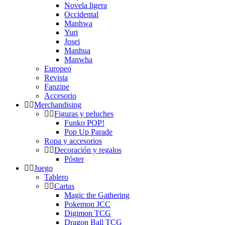
Novela ligera
Occidental
Manhwa
Yuri
Josei
Manhua
Manwha
Europeo
Revista
Fanzine
Accesorio
Merchandising
Figuras y peluches
Funko POP!
Pop Up Parade
Ropa y accesorios
Decoración y regalos
Póster
Juego
Tablero
Cartas
Magic the Gathering
Pokemon JCC
Digimon TCG
Dragon Ball TCG