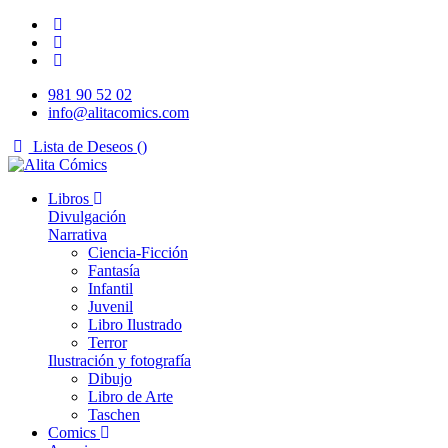
981 90 52 02
info@alitacomics.com
Lista de Deseos (
)
Libros
Divulgación
Narrativa
Ciencia-Ficción
Fantasía
Infantil
Juvenil
Libro Ilustrado
Terror
Ilustración y fotografía
Dibujo
Libro de Arte
Taschen
Comics