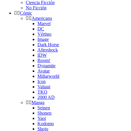
Ciencia Ficción
No Ficción
Cómic
Americano
Marvel
DC
Vértigo
Image
Dark Horse
Aftershock
IDW
Boom!
Dynamite
Avatar
Millarworld
Icon
Valiant
TKO
2000 AD
Manga
Seinen
Shonen
Yaoi
Kodomo
Shojo