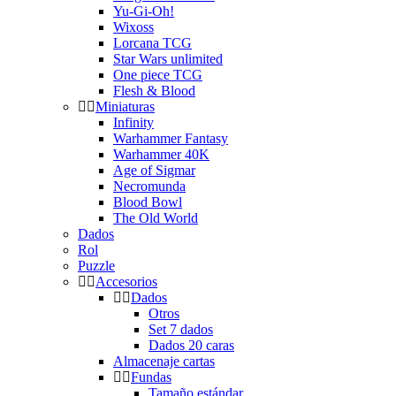
Yu-Gi-Oh!
Wixoss
Lorcana TCG
Star Wars unlimited
One piece TCG
Flesh & Blood
Miniaturas
Infinity
Warhammer Fantasy
Warhammer 40K
Age of Sigmar
Necromunda
Blood Bowl
The Old World
Dados
Rol
Puzzle
Accesorios
Dados
Otros
Set 7 dados
Dados 20 caras
Almacenaje cartas
Fundas
Tamaño estándar