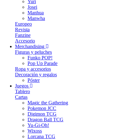
Yuri
Josei
Manhua
Manwha
Europeo
Revista
Fanzine
Accesorio
Merchandising
Figuras y peluches
Funko POP!
Pop Up Parade
Ropa y accesorios
Decoración y regalos
Póster
Juegos
Tablero
Cartas
Magic the Gathering
Pokemon JCC
Digimon TCG
Dragon Ball TCG
Yu-Gi-Oh!
Wixoss
Lorcana TCG