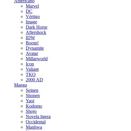
Americano
Marvel
DC
Vértigo
Image
Dark Horse
Aftershock
IDW
Boom!
Dynamite
Avatar
Millarworld
Icon
Valiant
TKO
2000 AD
Manga
Seinen
Shonen
Yaoi
Kodomo
Shojo
Novela ligera
Occidental
Manhwa