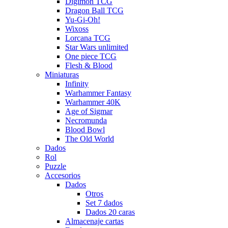
Digimon TCG
Dragon Ball TCG
Yu-Gi-Oh!
Wixoss
Lorcana TCG
Star Wars unlimited
One piece TCG
Flesh & Blood
Miniaturas
Infinity
Warhammer Fantasy
Warhammer 40K
Age of Sigmar
Necromunda
Blood Bowl
The Old World
Dados
Rol
Puzzle
Accesorios
Dados
Otros
Set 7 dados
Dados 20 caras
Almacenaje cartas