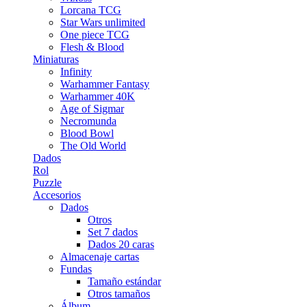
Lorcana TCG
Star Wars unlimited
One piece TCG
Flesh & Blood
Miniaturas
Infinity
Warhammer Fantasy
Warhammer 40K
Age of Sigmar
Necromunda
Blood Bowl
The Old World
Dados
Rol
Puzzle
Accesorios
Dados
Otros
Set 7 dados
Dados 20 caras
Almacenaje cartas
Fundas
Tamaño estándar
Otros tamaños
Álbum