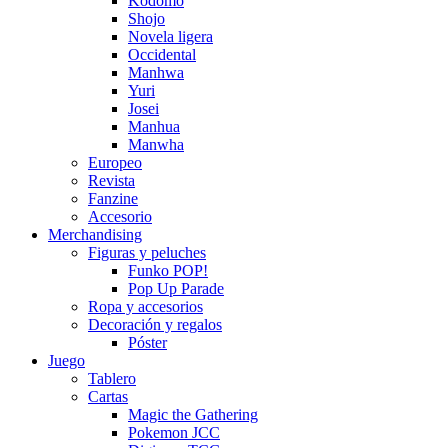
Kodomo
Shojo
Novela ligera
Occidental
Manhwa
Yuri
Josei
Manhua
Manwha
Europeo
Revista
Fanzine
Accesorio
Merchandising
Figuras y peluches
Funko POP!
Pop Up Parade
Ropa y accesorios
Decoración y regalos
Póster
Juego
Tablero
Cartas
Magic the Gathering
Pokemon JCC