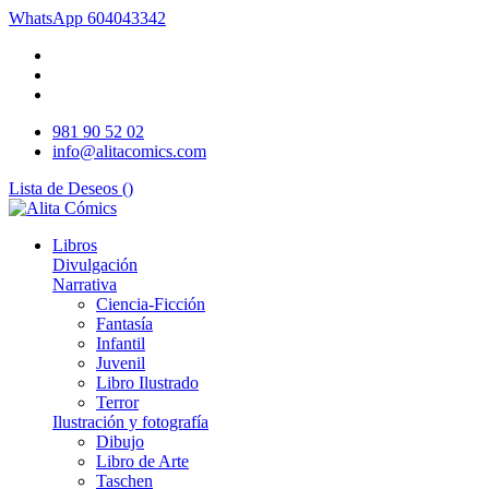
WhatsApp
604043342
981 90 52 02
info@alitacomics.com
Lista de Deseos (
)
Libros
Divulgación
Narrativa
Ciencia-Ficción
Fantasía
Infantil
Juvenil
Libro Ilustrado
Terror
Ilustración y fotografía
Dibujo
Libro de Arte
Taschen