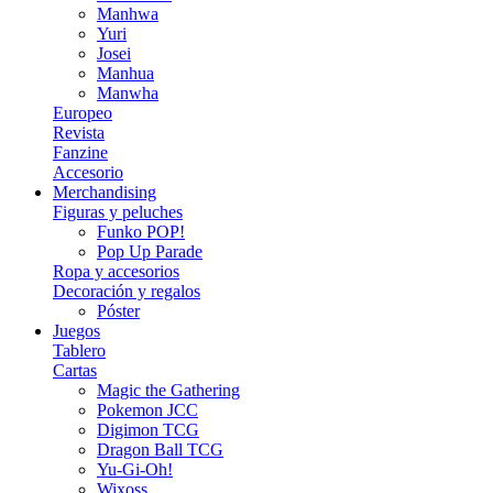
Manhwa
Yuri
Josei
Manhua
Manwha
Europeo
Revista
Fanzine
Accesorio
Merchandising
Figuras y peluches
Funko POP!
Pop Up Parade
Ropa y accesorios
Decoración y regalos
Póster
Juegos
Tablero
Cartas
Magic the Gathering
Pokemon JCC
Digimon TCG
Dragon Ball TCG
Yu-Gi-Oh!
Wixoss