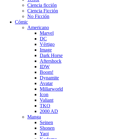
Ciencia ficción
Ciencia Ficción
No Ficción
Cómic
Americano
Marvel
DC
Vértigo
Image
Dark Horse
Aftershock
IDW
Boom!
Dynamite
Avatar
Millarworld
Icon
Valiant
TKO
2000 AD
Manga
Seinen
Shonen
Yaoi