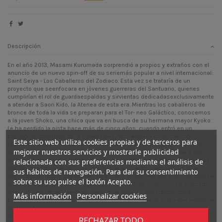
Descripción
En el año 2013, Masami Kurumada sorprendió a propios y extraños con el
anuncio de un nuevo spin-off de su seriemás popular a nivel internacional:
Saint Seiya - Los Caballeros del Zodiaco. Esta vez se trataría de un
proyecto que seenfocara en jóvenes guerreras del Santuario, quienes
cumplirían el rol de guardaespaldas y sirvientas dedicadasexclusivamente
a atender a Saori Kido, la Atenea de esta era. Mientras los caballeros de
bronce de toda la vida se preparan para el Tor- neo Galáctico, conocemos
a la joven Shoko, una chica que va en busca de su hermana mayor Kyoko.
Le ha perdido la pista hace más de cinco años, cuando entró en un
prestigioso programa de la Fundación Grad (también conocida como
Este sitio web utiliza cookies propias y de terceros para
Fundación Kido). En esta misión de búsqueda acaba descu- briendo la
mejorar nuestros servicios y mostrarle publicidad
existencia de las Saintias, unas guerreras que protegen a Atenea y queson
un poco distintas a la orden de los Saints (Caballeros). ¿En qué? Mientras
relacionada con sus preferencias mediante el análisis de
que las mujeres que deseen ser partede los Santos deben dejar toda su
sus hábitos de navegación. Para dar su consentimiento
feminidad de lado y utilizar máscaras para evidenciar aun más ese detalle,
sobre su uso pulse el botón Acepto.
las Saintias no necesitan seguir ese protocolo. De hecho, es un requisito
vital que sean mujeresinmaculadas y de grandes habilidades para
Más información
Personalizar cookies
preservar al máximo la pureza de la diosa virgen. Así se le dio una vuelta de
tuerca extra a la historia original, que siempre mostró a los cinco Santos
de Bronce (y, bueno, al calvorota de Tatsumi) como los más cercanos e
RECHAZAR TODO