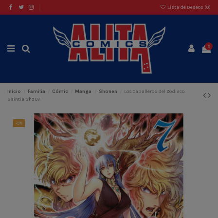
Lista de Deseos (
0
)
0
Inicio
Familia
Cómic
Manga
Shonen
Los Caballeros del Zodiaco:
Saintia Sho 07
-5%