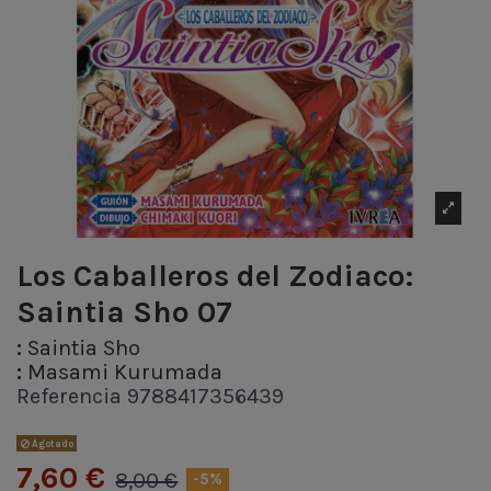
Los Caballeros del Zodiaco:
Saintia Sho 07
:
Saintia Sho
:
Masami Kurumada
Referencia
9788417356439
Agotado
7,60 €
8,00 €
-5%