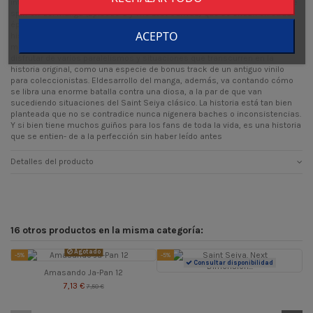
interesados en el bienestar de la joven millonaria. Adiferencia del resto de
spin-off del manga (Episode G y The Lost Canvas) que se sitúan en otras
épocas, otras líneas temporales y hasta en otras dimensiones; esta
ACEPTO
historia ocurre a la par que el manga original, sacando a la luz historias y
motivaciones de varios personajes clásicos. Gracias a esto podremos
disfrutar de varios paralelismos y situaciones que transcurren en la
historia original, como una especie de bonus track de un antiguo vinilo
para coleccionistas. Eldesarrollo del manga, además, va contando cómo
se libra una enorme batalla contra una diosa, a la par de que van
sucediendo situaciones del Saint Seiya clásico. La historia está tan bien
planteada que no se contradice nunca nigenera baches o inconsistencias.
Y si bien tiene muchos guiños para los fans de toda la vida, es una historia
que se entien- de a la perfección sin haber leído antes
Detalles del producto
16 otros productos en la misma categoría:
Agotado
-5%
-5%
-
Consultar disponibilidad
Amasando Ja-Pan 12
7,13 €
7,50 €