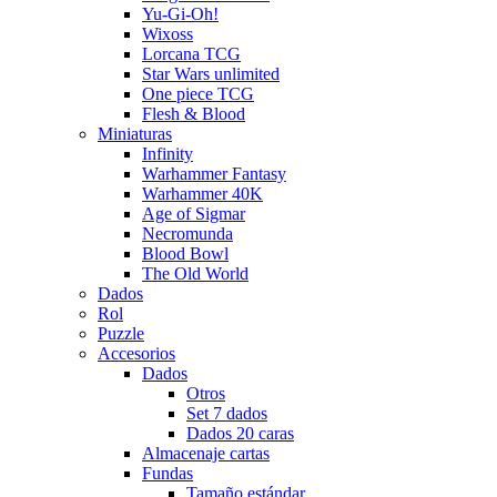
Yu-Gi-Oh!
Wixoss
Lorcana TCG
Star Wars unlimited
One piece TCG
Flesh & Blood
Miniaturas
Infinity
Warhammer Fantasy
Warhammer 40K
Age of Sigmar
Necromunda
Blood Bowl
The Old World
Dados
Rol
Puzzle
Accesorios
Dados
Otros
Set 7 dados
Dados 20 caras
Almacenaje cartas
Fundas
Tamaño estándar