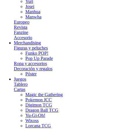
Yuri
Josei
Manhua
Manwha
Europeo
Revista
Fanzine
Accesorio
Merchandising
Figuras y peluches
Funko POP!
Pop Up Parade
Ropa y accesorios
Decoración y regalos
Póster
Juegos
Tablero
Cartas
Magic the Gathering
Pokemon JCC
Digimon TCG
Dragon Ball TCG
Yu-Gi-Oh!
Wixoss
Lorcana TCG