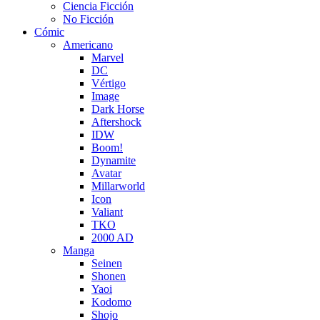
Ciencia Ficción
No Ficción
Cómic
Americano
Marvel
DC
Vértigo
Image
Dark Horse
Aftershock
IDW
Boom!
Dynamite
Avatar
Millarworld
Icon
Valiant
TKO
2000 AD
Manga
Seinen
Shonen
Yaoi
Kodomo
Shojo