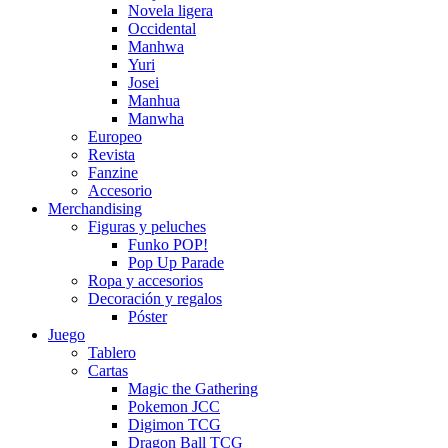
Novela ligera
Occidental
Manhwa
Yuri
Josei
Manhua
Manwha
Europeo
Revista
Fanzine
Accesorio
Merchandising
Figuras y peluches
Funko POP!
Pop Up Parade
Ropa y accesorios
Decoración y regalos
Póster
Juego
Tablero
Cartas
Magic the Gathering
Pokemon JCC
Digimon TCG
Dragon Ball TCG