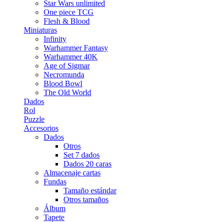
Star Wars unlimited
One piece TCG
Flesh & Blood
Miniaturas
Infinity
Warhammer Fantasy
Warhammer 40K
Age of Sigmar
Necromunda
Blood Bowl
The Old World
Dados
Rol
Puzzle
Accesorios
Dados
Otros
Set 7 dados
Dados 20 caras
Almacenaje cartas
Fundas
Tamaño estándar
Otros tamaños
Álbum
Tapete