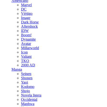
Americano
Marvel
DC
Vértigo
Image
Dark Horse
Aftershock
IDW
Boom!
Dynamite
Avatar
Millarworld
Icon
Valiant
TKO
2000 AD
Manga
Seinen
Shonen
Yaoi
Kodomo
Shojo
Novela ligera
Occidental
Manhwa