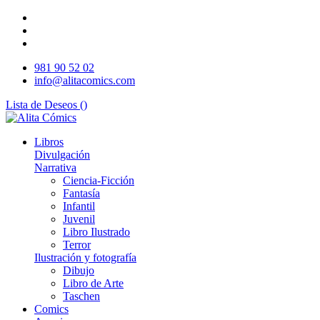
981 90 52 02
info@alitacomics.com
Lista de Deseos (
)
Libros
Divulgación
Narrativa
Ciencia-Ficción
Fantasía
Infantil
Juvenil
Libro Ilustrado
Terror
Ilustración y fotografía
Dibujo
Libro de Arte
Taschen
Comics