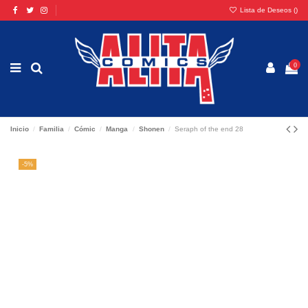
Lista de Deseos (
)
0
Inicio
Familia
Cómic
Manga
Shonen
Seraph of the end 28
-5%