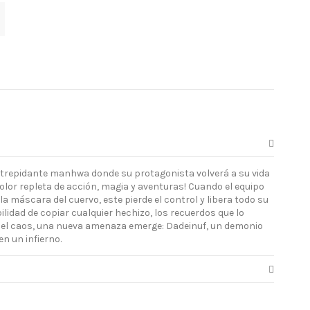
te trepidante manhwa donde su protagonista volverá a su vida
color repleta de acción, magia y aventuras! Cuando el equipo
a máscara del cuervo, este pierde el control y libera todo su
bilidad de copiar cualquier hechizo, los recuerdos que lo
 del caos, una nueva amenaza emerge: Dadeinuf, un demonio
n un infierno.