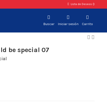
Lista de Deseos (
)
Buscar
Iniciar sesión
Carrito
ld be special 07
cial