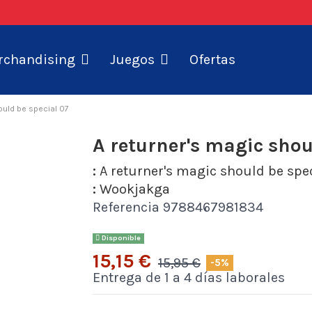
Ofertas
rchandising
Juegos
ould be special 07
A returner's magic shou
:
A returner's magic should be spe
:
Wookjakga
Referencia
9788467981834
Disponible
15,15 €
15,95 €
-5%
Entrega de 1 a 4 días laborales