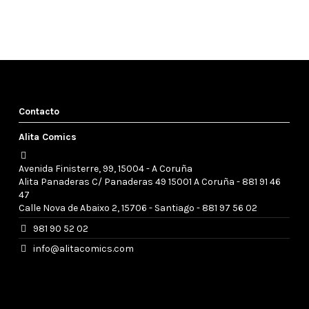
Contacto
Alita Comics
o
Preguntar disponibilidad
Preguntar disponibilidad
Avenida Finisterre, 99, 15004 - A Coruña
Alita Panaderas C/ Panaderas 49 15001 A Coruña - 881 91 46
47
Calle Nova de Abaixo 2, 15706 - Santiago - 881 97 56 02
981 90 52 02
info@alitacomics.com