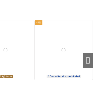
-5%
Agotado
Consultar disponibilidad
-5%
-5%