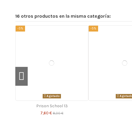
16 otros productos en la misma categoría:
-5%
-5%
Agotado
Agotad
Prison School 13
7,60 €
8,00 €
-5%
-5%
-5%
-5%
-5%