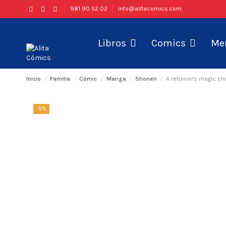
981 90 52 02
info@alitacomics.com
Libros
Comics
Me
Inicio
Familia
Cómic
Manga
Shonen
A returner's magic sh
-5%