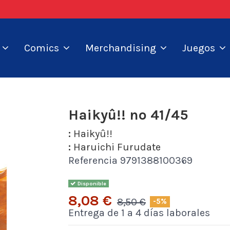
s
Comics
Merchandising
Juegos
Haikyû!! nº 41/45
:
Haikyû!!
:
Haruichi Furudate
Referencia
9791388100369
Disponible
8,08 €
8,50 €
-5%
Entrega de 1 a 4 días laborales