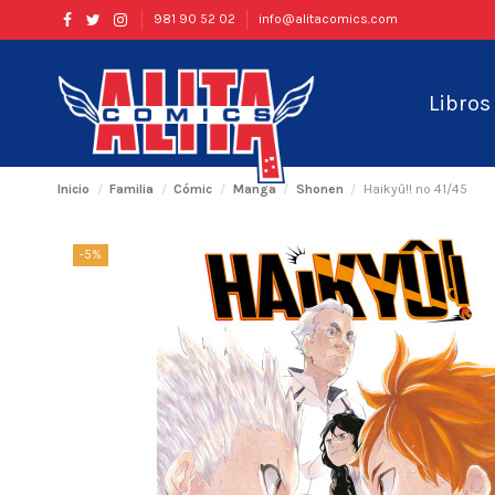
981 90 52 02
info@alitacomics.com
Libro
Inicio
Familia
Cómic
Manga
Shonen
Haikyû!! nº 41/45
-5%