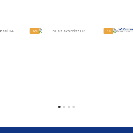
Consul
-5%
-5%