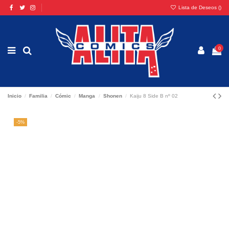
Lista de Deseos (
)
0
Inicio
Familia
Cómic
Manga
Shonen
Kaiju 8 Side B nº 02
-5%