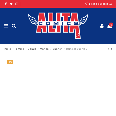
Lista de Deseos (
0
)
0
Inicio
Familia
Cómic
Manga
Shonen
Reino de Quartz 5
-5%