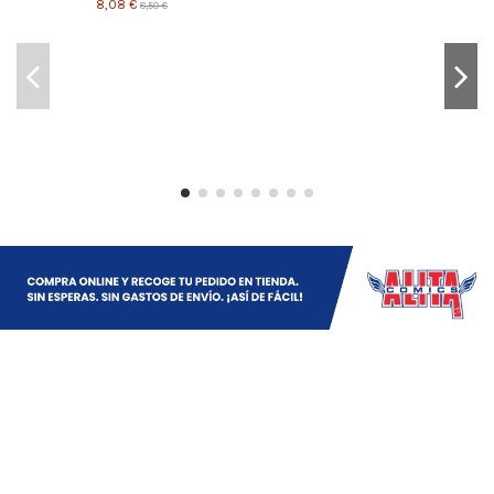
8,08 €
8,50 €