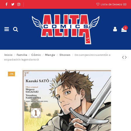
Lista de Deseos (
0
)
0
Inicio
Familia
Cómic
Manga
Shonen
De campesino cuarentón a
espadachín legendario 01
-5%