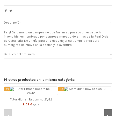
Descripción
Beryl Gardenant, un campesino que fue en su pasado un espadachín
invencible, es nombrado por sorpresa maestro de armas de la Real Orden
de Caballería. De un día para otro debe dejar su tranquila vida para
sumergirse de nuevo en la acción y la aventura.
Detalles del producto
16 otros productos en la misma categoría:
-5%
-5%
-
Tutor Hitman Reborn nº 21/42
8,08 €
8,50 €