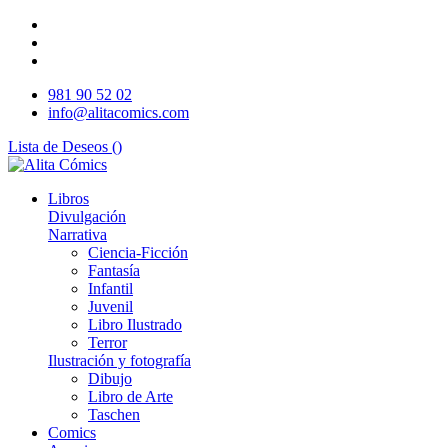
981 90 52 02
info@alitacomics.com
Lista de Deseos (
)
Libros
Divulgación
Narrativa
Ciencia-Ficción
Fantasía
Infantil
Juvenil
Libro Ilustrado
Terror
Ilustración y fotografía
Dibujo
Libro de Arte
Taschen
Comics