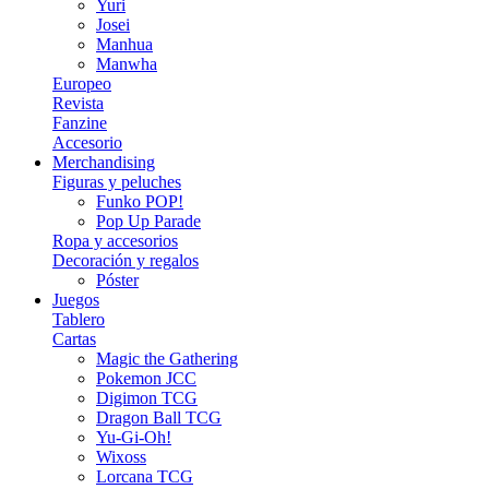
Yuri
Josei
Manhua
Manwha
Europeo
Revista
Fanzine
Accesorio
Merchandising
Figuras y peluches
Funko POP!
Pop Up Parade
Ropa y accesorios
Decoración y regalos
Póster
Juegos
Tablero
Cartas
Magic the Gathering
Pokemon JCC
Digimon TCG
Dragon Ball TCG
Yu-Gi-Oh!
Wixoss
Lorcana TCG