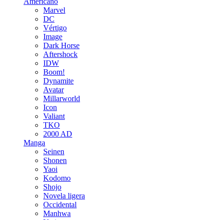
Americano
Marvel
DC
Vértigo
Image
Dark Horse
Aftershock
IDW
Boom!
Dynamite
Avatar
Millarworld
Icon
Valiant
TKO
2000 AD
Manga
Seinen
Shonen
Yaoi
Kodomo
Shojo
Novela ligera
Occidental
Manhwa