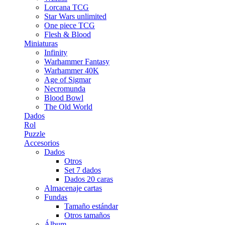
Lorcana TCG
Star Wars unlimited
One piece TCG
Flesh & Blood
Miniaturas
Infinity
Warhammer Fantasy
Warhammer 40K
Age of Sigmar
Necromunda
Blood Bowl
The Old World
Dados
Rol
Puzzle
Accesorios
Dados
Otros
Set 7 dados
Dados 20 caras
Almacenaje cartas
Fundas
Tamaño estándar
Otros tamaños
Álbum