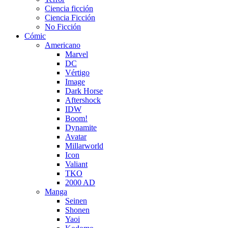
Ciencia ficción
Ciencia Ficción
No Ficción
Cómic
Americano
Marvel
DC
Vértigo
Image
Dark Horse
Aftershock
IDW
Boom!
Dynamite
Avatar
Millarworld
Icon
Valiant
TKO
2000 AD
Manga
Seinen
Shonen
Yaoi