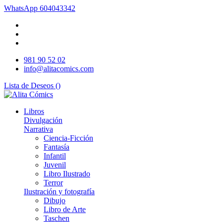
WhatsApp
604043342
981 90 52 02
info@alitacomics.com
Lista de Deseos (
)
Libros
Divulgación
Narrativa
Ciencia-Ficción
Fantasía
Infantil
Juvenil
Libro Ilustrado
Terror
Ilustración y fotografía
Dibujo
Libro de Arte
Taschen