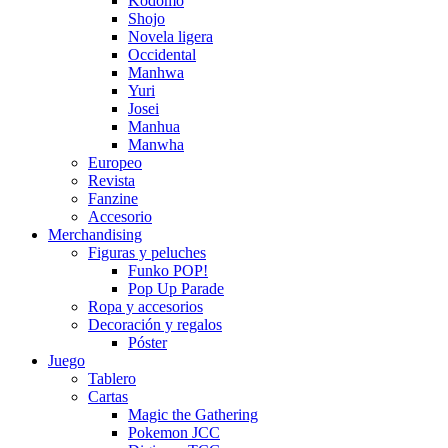
Kodomo
Shojo
Novela ligera
Occidental
Manhwa
Yuri
Josei
Manhua
Manwha
Europeo
Revista
Fanzine
Accesorio
Merchandising
Figuras y peluches
Funko POP!
Pop Up Parade
Ropa y accesorios
Decoración y regalos
Póster
Juego
Tablero
Cartas
Magic the Gathering
Pokemon JCC