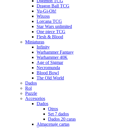
Digimon TCG
Dragon Ball TCG
Yu-Gi-Oh!
Wixoss
Lorcana TCG
Star Wars unlimited
One piece TCG
Flesh & Blood
Miniaturas
Infinity
Warhammer Fantasy
Warhammer 40K
Age of Sigmar
Necromunda
Blood Bowl
The Old World
Dados
Rol
Puzzle
Accesorios
Dados
Otros
Set 7 dados
Dados 20 caras
Almacenaje cartas