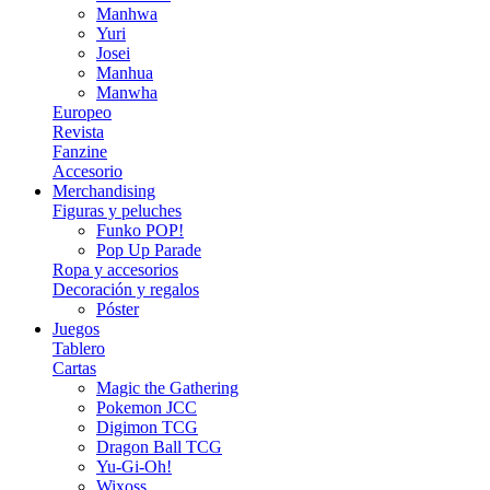
Manhwa
Yuri
Josei
Manhua
Manwha
Europeo
Revista
Fanzine
Accesorio
Merchandising
Figuras y peluches
Funko POP!
Pop Up Parade
Ropa y accesorios
Decoración y regalos
Póster
Juegos
Tablero
Cartas
Magic the Gathering
Pokemon JCC
Digimon TCG
Dragon Ball TCG
Yu-Gi-Oh!
Wixoss