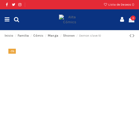
Lista de Deseos (
)
0
Inicio
Familia
Cómic
Manga
Shonen
Demon slave 10
-5%