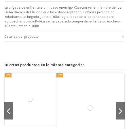
La brigada se enfrenta a un nuevo enemigo Kûsetsu es la miembro de los
Ocho Dioses del Trueno que ha estado raptando a chicas jóvenes en
Yokohama. La brigada, junto a Yûki, logra rescatar a las rehenes pero,
aprovechando que Kyôka se ha separado temporalmente de su esclavo,
Kûsetsu ataca a Yûki!
Detalles del producto
16 otros productos en la misma categoría:
-5%
-5%