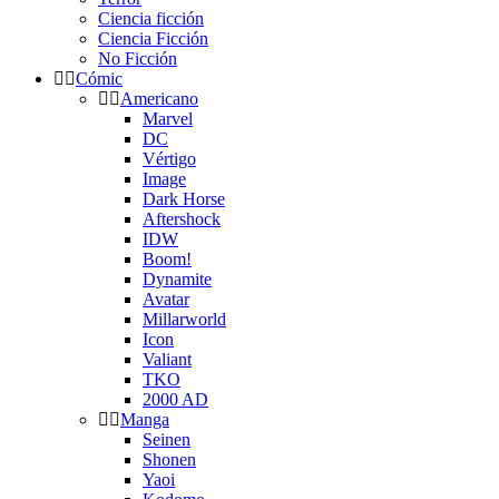
Ciencia ficción
Ciencia Ficción
No Ficción
Cómic
Americano
Marvel
DC
Vértigo
Image
Dark Horse
Aftershock
IDW
Boom!
Dynamite
Avatar
Millarworld
Icon
Valiant
TKO
2000 AD
Manga
Seinen
Shonen
Yaoi