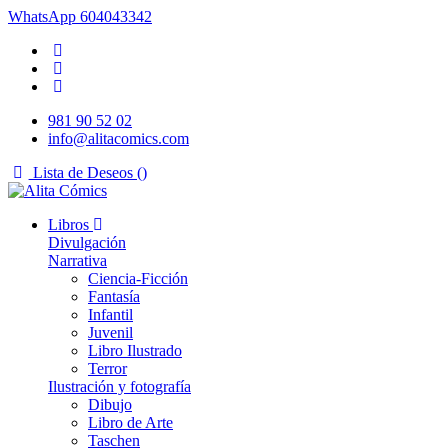
WhatsApp
604043342
981 90 52 02
info@alitacomics.com
Lista de Deseos (
)
Libros
Divulgación
Narrativa
Ciencia-Ficción
Fantasía
Infantil
Juvenil
Libro Ilustrado
Terror
Ilustración y fotografía
Dibujo
Libro de Arte
Taschen