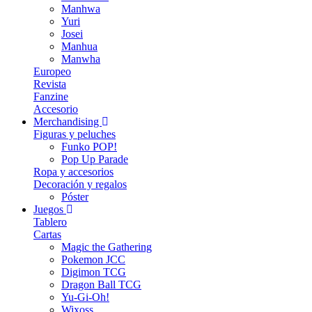
Manhwa
Yuri
Josei
Manhua
Manwha
Europeo
Revista
Fanzine
Accesorio
Merchandising
Figuras y peluches
Funko POP!
Pop Up Parade
Ropa y accesorios
Decoración y regalos
Póster
Juegos
Tablero
Cartas
Magic the Gathering
Pokemon JCC
Digimon TCG
Dragon Ball TCG
Yu-Gi-Oh!
Wixoss