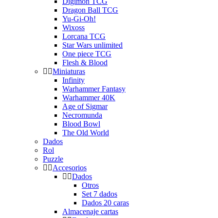
Digimon TCG
Dragon Ball TCG
Yu-Gi-Oh!
Wixoss
Lorcana TCG
Star Wars unlimited
One piece TCG
Flesh & Blood
Miniaturas
Infinity
Warhammer Fantasy
Warhammer 40K
Age of Sigmar
Necromunda
Blood Bowl
The Old World
Dados
Rol
Puzzle
Accesorios
Dados
Otros
Set 7 dados
Dados 20 caras
Almacenaje cartas