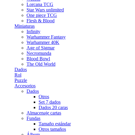
Lorcana TCG
Star Wars unlimited
One piece TCG
Flesh & Blood
Miniaturas
Infinity
Warhammer Fantasy
Warhammer 40K
Age of Sigmar
Necromunda
Blood Bowl
The Old World
Dados
Rol
Puzzle
Accesorios
Dados
Otros
Set 7 dados
Dados 20 caras
Almacenaje cartas
Fundas
Tamaño estándar
Otros tamaños
Álbum