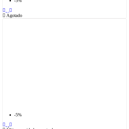
-5%
Agotado
-5%