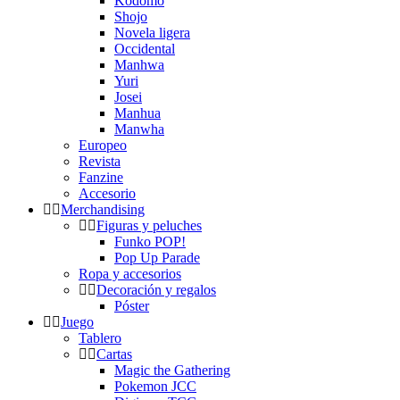
Kodomo
Shojo
Novela ligera
Occidental
Manhwa
Yuri
Josei
Manhua
Manwha
Europeo
Revista
Fanzine
Accesorio
Merchandising
Figuras y peluches
Funko POP!
Pop Up Parade
Ropa y accesorios
Decoración y regalos
Póster
Juego
Tablero
Cartas
Magic the Gathering
Pokemon JCC