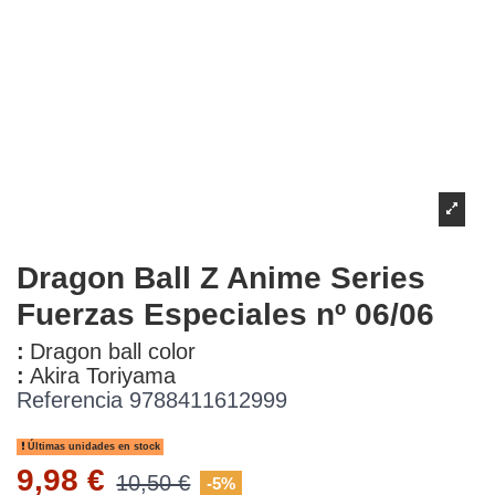
Dragon Ball Z Anime Series
Fuerzas Especiales nº 06/06
:
Dragon ball color
:
Akira Toriyama
Referencia
9788411612999
Últimas unidades en stock
9,98 €
10,50 €
-5%