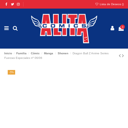
Lista de Deseos (
)
0
Inicio
Familia
Cómic
Manga
Shonen
Dragon Ball Z Anime Series
Fuerzas Especiales nº 06/06
-5%