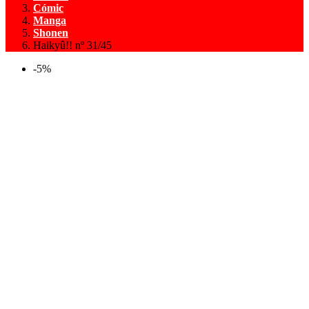
Cómic
Manga
Shonen
Haikyû!! nº 31/45
-5%