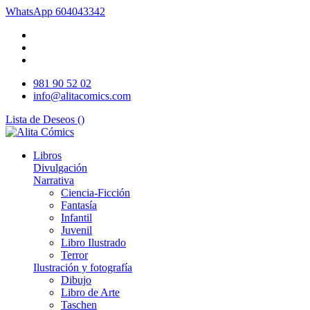
WhatsApp
604043342
981 90 52 02
info@alitacomics.com
Lista de Deseos (
)
Libros
Divulgación
Narrativa
Ciencia-Ficción
Fantasía
Infantil
Juvenil
Libro Ilustrado
Terror
Ilustración y fotografía
Dibujo
Libro de Arte
Taschen