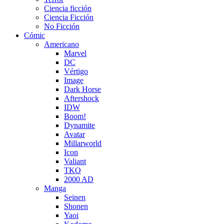
Ciencia ficción
Ciencia Ficción
No Ficción
Cómic
Americano
Marvel
DC
Vértigo
Image
Dark Horse
Aftershock
IDW
Boom!
Dynamite
Avatar
Millarworld
Icon
Valiant
TKO
2000 AD
Manga
Seinen
Shonen
Yaoi