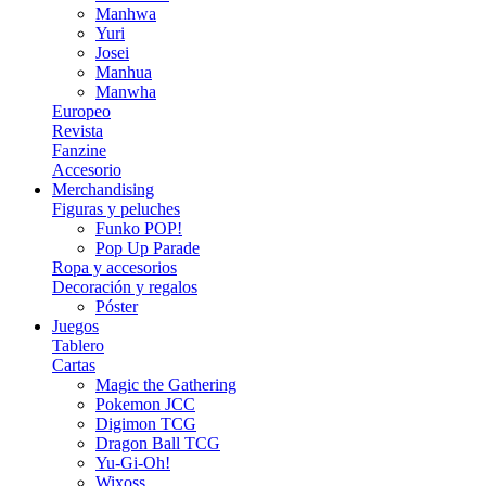
Manhwa
Yuri
Josei
Manhua
Manwha
Europeo
Revista
Fanzine
Accesorio
Merchandising
Figuras y peluches
Funko POP!
Pop Up Parade
Ropa y accesorios
Decoración y regalos
Póster
Juegos
Tablero
Cartas
Magic the Gathering
Pokemon JCC
Digimon TCG
Dragon Ball TCG
Yu-Gi-Oh!
Wixoss