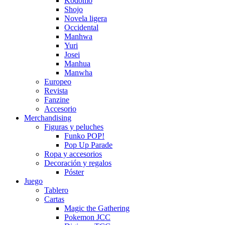
Kodomo
Shojo
Novela ligera
Occidental
Manhwa
Yuri
Josei
Manhua
Manwha
Europeo
Revista
Fanzine
Accesorio
Merchandising
Figuras y peluches
Funko POP!
Pop Up Parade
Ropa y accesorios
Decoración y regalos
Póster
Juego
Tablero
Cartas
Magic the Gathering
Pokemon JCC