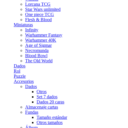
Lorcana TCG
Star Wars unlimited
One piece TCG
Flesh & Blood
Miniaturas
Infinity
Warhammer Fantasy
Warhammer 40K
Age of Sigmar
Necromunda
Blood Bowl
The Old World
Dados
Rol
Puzzle
Accesorios
Dados
Otros
Set 7 dados
Dados 20 caras
Almacenaje cartas
Fundas
Tamaño estándar
Otros tamaños
Álbum