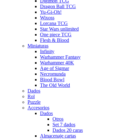
Digimon TCG
Dragon Ball TCG
Yu-Gi-Oh!
Wixoss
Lorcana TCG
Star Wars unlimited
One piece TCG
Flesh & Blood
Miniaturas
Infinity
Warhammer Fantasy
Warhammer 40K
Age of Sigmar
Necromunda
Blood Bowl
The Old World
Dados
Rol
Puzzle
Accesorios
Dados
Otros
Set 7 dados
Dados 20 caras
Almacenaje cartas