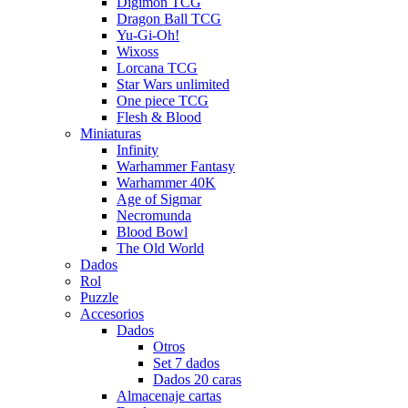
Digimon TCG
Dragon Ball TCG
Yu-Gi-Oh!
Wixoss
Lorcana TCG
Star Wars unlimited
One piece TCG
Flesh & Blood
Miniaturas
Infinity
Warhammer Fantasy
Warhammer 40K
Age of Sigmar
Necromunda
Blood Bowl
The Old World
Dados
Rol
Puzzle
Accesorios
Dados
Otros
Set 7 dados
Dados 20 caras
Almacenaje cartas