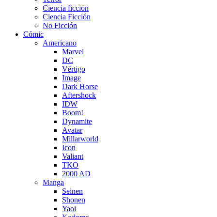
Ciencia ficción
Ciencia Ficción
No Ficción
Cómic
Americano
Marvel
DC
Vértigo
Image
Dark Horse
Aftershock
IDW
Boom!
Dynamite
Avatar
Millarworld
Icon
Valiant
TKO
2000 AD
Manga
Seinen
Shonen
Yaoi