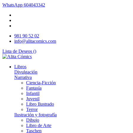
WhatsApp
604043342
981 90 52 02
info@alitacomics.com
Lista de Deseos (
)
Libros
Divulgación
Narrativa
Ciencia-Ficción
Fantasía
Infantil
Juvenil
Libro Ilustrado
Terror
Ilustración y fotografía
Dibujo
Libro de Arte
Taschen