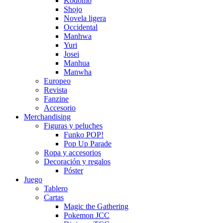
Kodomo
Shojo
Novela ligera
Occidental
Manhwa
Yuri
Josei
Manhua
Manwha
Europeo
Revista
Fanzine
Accesorio
Merchandising
Figuras y peluches
Funko POP!
Pop Up Parade
Ropa y accesorios
Decoración y regalos
Póster
Juego
Tablero
Cartas
Magic the Gathering
Pokemon JCC