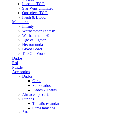
Lorcana TCG
Star Wars unlimited
One piece TCG
Flesh & Blood
Miniaturas
Infinity
Warhammer Fantasy
Warhammer 40K
Age of Sigmar
Necromunda
Blood Bowl
The Old World
Dados
Rol
Puzzle
Accesorios
Dados
Otros
Set 7 dados
Dados 20 caras
Almacenaje cartas
Fundas
Tamaño estándar
Otros tamaños
Álbum