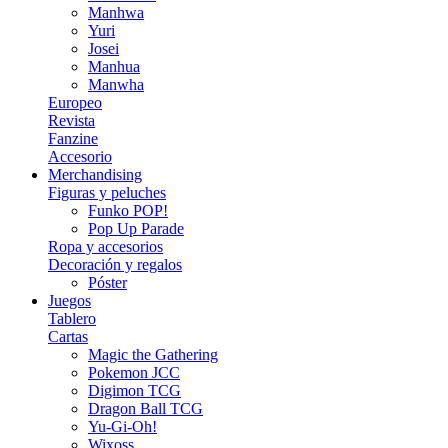
Manhwa
Yuri
Josei
Manhua
Manwha
Europeo
Revista
Fanzine
Accesorio
Merchandising
Figuras y peluches
Funko POP!
Pop Up Parade
Ropa y accesorios
Decoración y regalos
Póster
Juegos
Tablero
Cartas
Magic the Gathering
Pokemon JCC
Digimon TCG
Dragon Ball TCG
Yu-Gi-Oh!
Wixoss