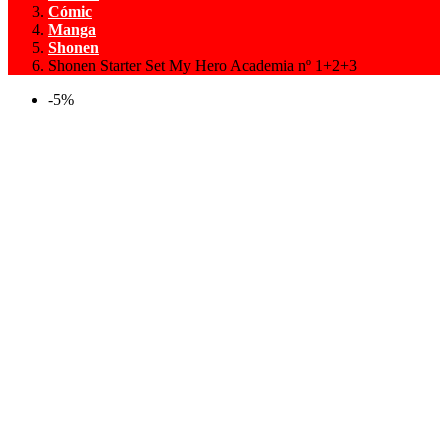
Cómic
Manga
Shonen
Shonen Starter Set My Hero Academia nº 1+2+3
-5%