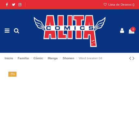
Lista de Deseos (
)
0
Inicio
Familia
Cómic
Manga
Shonen
Wind breaker 04
-5%