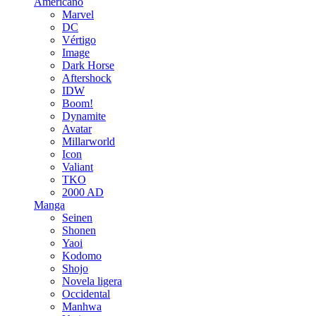
Americano
Marvel
DC
Vértigo
Image
Dark Horse
Aftershock
IDW
Boom!
Dynamite
Avatar
Millarworld
Icon
Valiant
TKO
2000 AD
Manga
Seinen
Shonen
Yaoi
Kodomo
Shojo
Novela ligera
Occidental
Manhwa