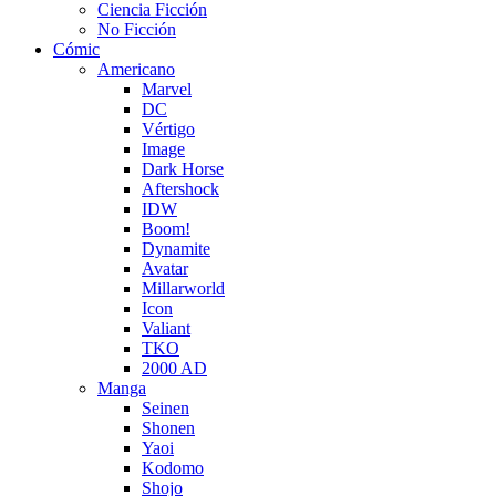
Ciencia Ficción
No Ficción
Cómic
Americano
Marvel
DC
Vértigo
Image
Dark Horse
Aftershock
IDW
Boom!
Dynamite
Avatar
Millarworld
Icon
Valiant
TKO
2000 AD
Manga
Seinen
Shonen
Yaoi
Kodomo
Shojo