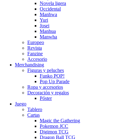
Novela ligera
Occidental
Manhwa
Yuri
Josei
Manhua
Manwha
Europeo
Revista
Fanzine
Accesorio
Merchandising
Figuras y peluches
Funko POP!
Pop Up Parade
Ropa y accesorios
Decoración y regalos
Póster
Juego
Tablero
Cartas
Magic the Gathering
Pokemon JCC
Digimon TCG
Dragon Ball TCG