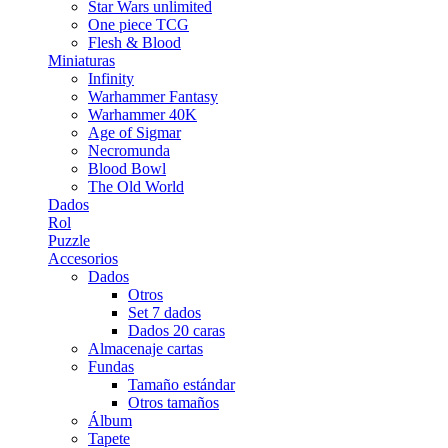
Star Wars unlimited
One piece TCG
Flesh & Blood
Miniaturas
Infinity
Warhammer Fantasy
Warhammer 40K
Age of Sigmar
Necromunda
Blood Bowl
The Old World
Dados
Rol
Puzzle
Accesorios
Dados
Otros
Set 7 dados
Dados 20 caras
Almacenaje cartas
Fundas
Tamaño estándar
Otros tamaños
Álbum
Tapete