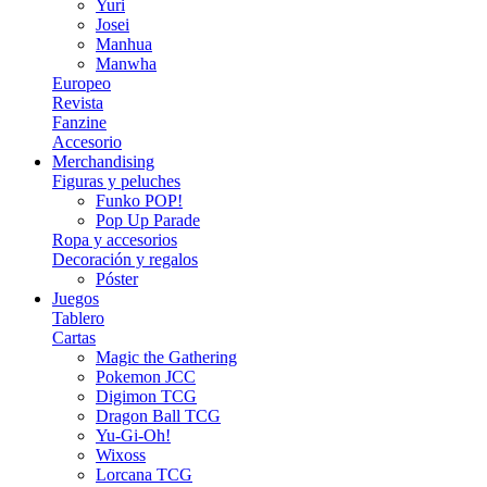
Yuri
Josei
Manhua
Manwha
Europeo
Revista
Fanzine
Accesorio
Merchandising
Figuras y peluches
Funko POP!
Pop Up Parade
Ropa y accesorios
Decoración y regalos
Póster
Juegos
Tablero
Cartas
Magic the Gathering
Pokemon JCC
Digimon TCG
Dragon Ball TCG
Yu-Gi-Oh!
Wixoss
Lorcana TCG