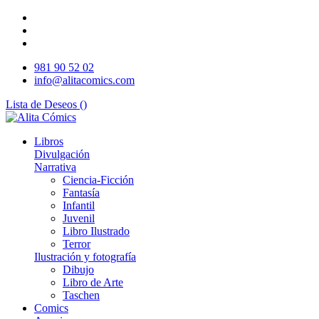
981 90 52 02
info@alitacomics.com
Lista de Deseos (
)
Libros
Divulgación
Narrativa
Ciencia-Ficción
Fantasía
Infantil
Juvenil
Libro Ilustrado
Terror
Ilustración y fotografía
Dibujo
Libro de Arte
Taschen
Comics