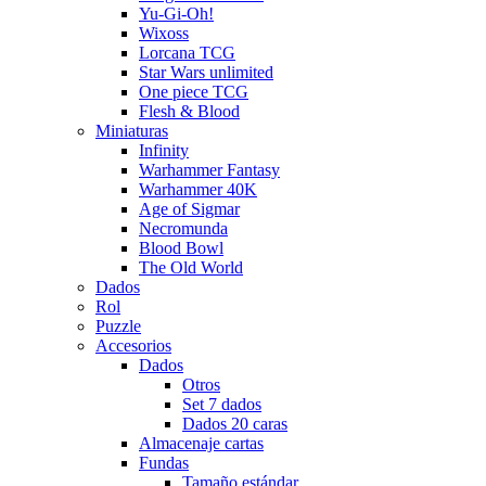
Yu-Gi-Oh!
Wixoss
Lorcana TCG
Star Wars unlimited
One piece TCG
Flesh & Blood
Miniaturas
Infinity
Warhammer Fantasy
Warhammer 40K
Age of Sigmar
Necromunda
Blood Bowl
The Old World
Dados
Rol
Puzzle
Accesorios
Dados
Otros
Set 7 dados
Dados 20 caras
Almacenaje cartas
Fundas
Tamaño estándar