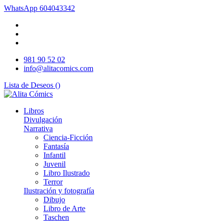
WhatsApp
604043342
981 90 52 02
info@alitacomics.com
Lista de Deseos (
)
Libros
Divulgación
Narrativa
Ciencia-Ficción
Fantasía
Infantil
Juvenil
Libro Ilustrado
Terror
Ilustración y fotografía
Dibujo
Libro de Arte
Taschen