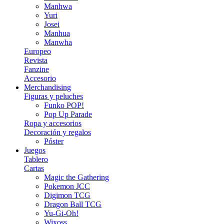
Manhwa
Yuri
Josei
Manhua
Manwha
Europeo
Revista
Fanzine
Accesorio
Merchandising
Figuras y peluches
Funko POP!
Pop Up Parade
Ropa y accesorios
Decoración y regalos
Póster
Juegos
Tablero
Cartas
Magic the Gathering
Pokemon JCC
Digimon TCG
Dragon Ball TCG
Yu-Gi-Oh!
Wixoss