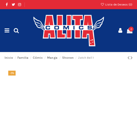
Lista de Deseos (
0
)
0
Inicio
Familia
Cómic
Manga
Shonen
Zatch Bell 1
-5%