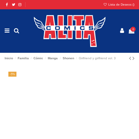
Lista de Deseos (
)
0
Inicio
Familia
Cómic
Manga
Shonen
Girlfriend y girlfriend vol. 3
-5%