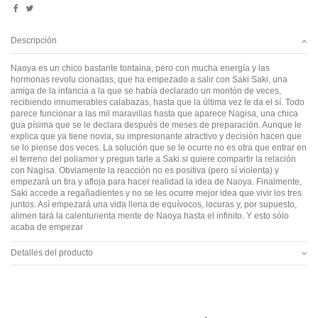
Descripción
Naoya es un chico bastante tontaina, pero con mucha energía y las
hormonas revolu cionadas, que ha empezado a salir con Saki Saki, una
amiga de la infancia a la que se había declarado un montón de veces,
recibiendo innumerables calabazas, hasta que la última vez le da el sí. Todo
parece funcionar a las mil maravillas hasta que aparece Nagisa, una chica
gua písima que se le declara después de meses de preparación. Aunque le
explica que ya tiene novia, su impresionante atractivo y decisión hacen que
se lo piense dos veces. La solución que se le ocurre no es otra que entrar en
el terreno del poliamor y pregun tarle a Saki si quiere compartir la relación
con Nagisa. Obviamente la reacción no es positiva (pero sí violenta) y
empezará un tira y afloja para hacer realidad la idea de Naoya. Finalmente,
Saki accede a regañadientes y no se les ocurre mejor idea que vivir los tres
juntos. Así empezará una vida llena de equívocos, locuras y, por supuesto,
alimen tará la calenturienta mente de Naoya hasta el infinito. Y esto sólo
acaba de empezar
Detalles del producto