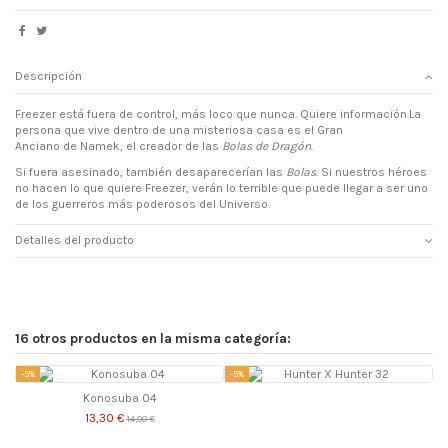
Descripción
Freezer está fuera de control, más loco que nunca. Quiere información.La
persona que vive dentro de una misteriosa casa es el Gran
Anciano de Namek, el creador de las
Bolas de Dragón
.
Si fuera asesinado, también desaparecerían las
Bolas
. Si nuestros héroes
no hacen lo que quiere Freezer, verán lo terrible que puede llegar a ser uno
de los guerreros más poderosos del Universo.
Detalles del producto
16 otros productos en la misma categoría:
-5%
-5%
-
Konosuba 04
13,30 €
14,00 €