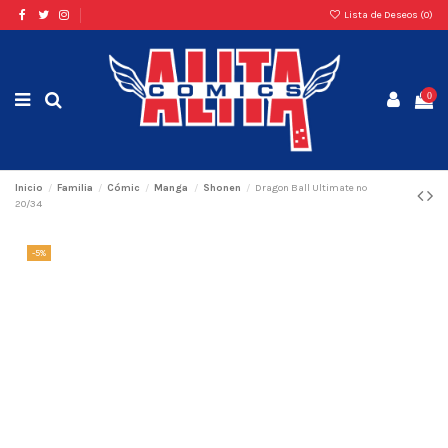
Lista de Deseos (
0
)
0
Inicio
Familia
Cómic
Manga
Shonen
Dragon Ball Ultimate nº
20/34
-5%