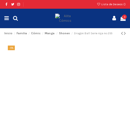
Lista de Deseos (
)
0
Inicio
Familia
Cómic
Manga
Shonen
Dragon Ball Serie roja nº 255
-5%