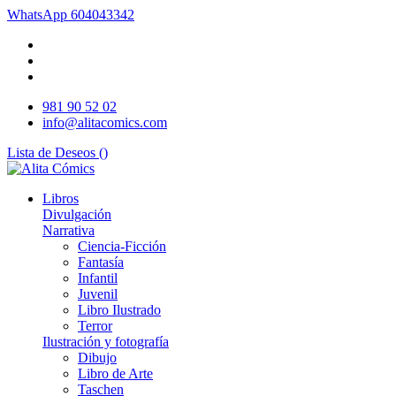
WhatsApp
604043342
981 90 52 02
info@alitacomics.com
Lista de Deseos (
)
Libros
Divulgación
Narrativa
Ciencia-Ficción
Fantasía
Infantil
Juvenil
Libro Ilustrado
Terror
Ilustración y fotografía
Dibujo
Libro de Arte
Taschen