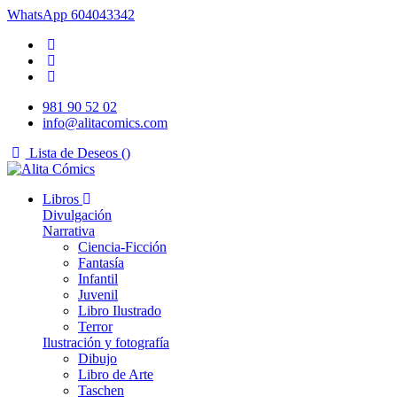
WhatsApp
604043342
981 90 52 02
info@alitacomics.com
Lista de Deseos (
)
Libros
Divulgación
Narrativa
Ciencia-Ficción
Fantasía
Infantil
Juvenil
Libro Ilustrado
Terror
Ilustración y fotografía
Dibujo
Libro de Arte
Taschen