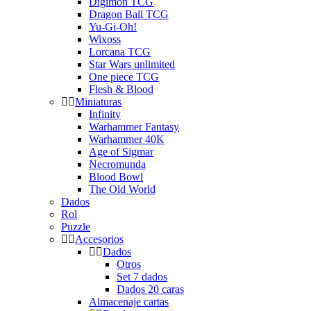
Digimon TCG
Dragon Ball TCG
Yu-Gi-Oh!
Wixoss
Lorcana TCG
Star Wars unlimited
One piece TCG
Flesh & Blood
Miniaturas
Infinity
Warhammer Fantasy
Warhammer 40K
Age of Sigmar
Necromunda
Blood Bowl
The Old World
Dados
Rol
Puzzle
Accesorios
Dados
Otros
Set 7 dados
Dados 20 caras
Almacenaje cartas