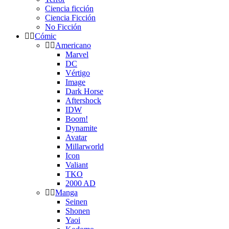
Ciencia ficción
Ciencia Ficción
No Ficción
Cómic
Americano
Marvel
DC
Vértigo
Image
Dark Horse
Aftershock
IDW
Boom!
Dynamite
Avatar
Millarworld
Icon
Valiant
TKO
2000 AD
Manga
Seinen
Shonen
Yaoi