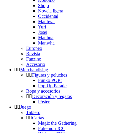
Kodomo
Shojo
Novela ligera
Occidental
Manhwa
Yuri
Josei
Manhua
Manwha
Europeo
Revista
Fanzine
Accesorio
Merchandising
Figuras y peluches
Funko POP!
Pop Up Parade
Ropa y accesorios
Decoración y regalos
Póster
Juego
Tablero
Cartas
Magic the Gathering
Pokemon JCC