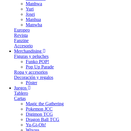
Manhwa
Yuri
Josei
Manhua
Manwha
Europeo
Revista
Fanzine
Accesorio
Merchandising
Figuras y peluches
Funko POP!
Pop Up Parade
Ropa y accesorios
Decoración y regalos
Póster
Juegos
Tablero
Cartas
Magic the Gathering
Pokemon JCC
Digimon TCG
Dragon Ball TCG
Yu-Gi-Oh!
Wixoss