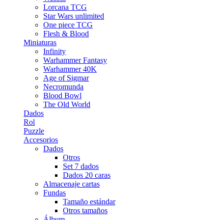
Lorcana TCG
Star Wars unlimited
One piece TCG
Flesh & Blood
Miniaturas
Infinity
Warhammer Fantasy
Warhammer 40K
Age of Sigmar
Necromunda
Blood Bowl
The Old World
Dados
Rol
Puzzle
Accesorios
Dados
Otros
Set 7 dados
Dados 20 caras
Almacenaje cartas
Fundas
Tamaño estándar
Otros tamaños
Álbum