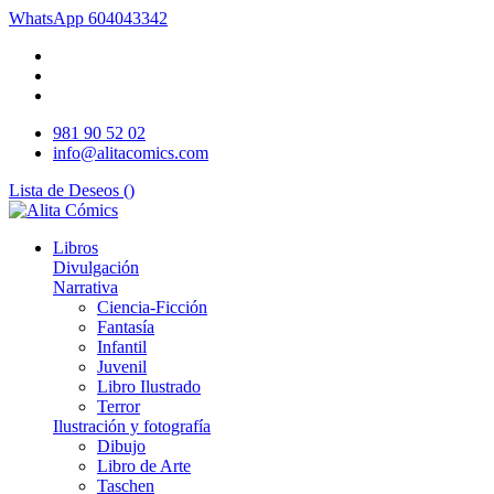
WhatsApp
604043342
981 90 52 02
info@alitacomics.com
Lista de Deseos (
)
Libros
Divulgación
Narrativa
Ciencia-Ficción
Fantasía
Infantil
Juvenil
Libro Ilustrado
Terror
Ilustración y fotografía
Dibujo
Libro de Arte
Taschen