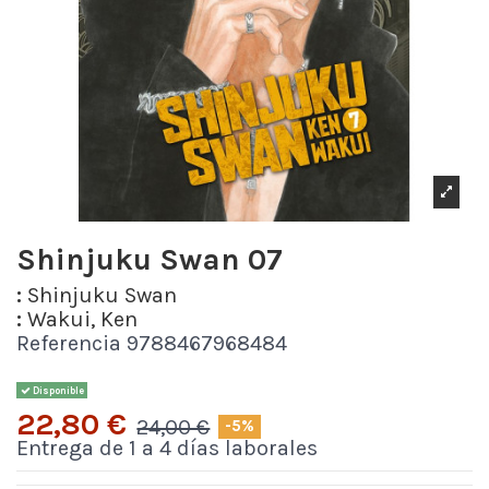
Shinjuku Swan 07
:
Shinjuku Swan
:
Wakui, Ken
Referencia
9788467968484
Disponible
22,80 €
24,00 €
-5%
Entrega de 1 a 4 días laborales