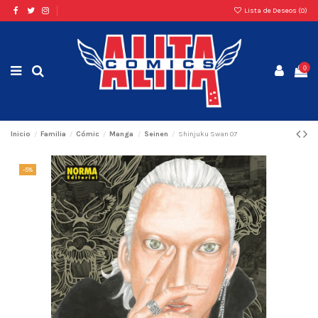
Lista de Deseos (
0
)
0
Inicio
Familia
Cómic
Manga
Seinen
Shinjuku Swan 07
-5%