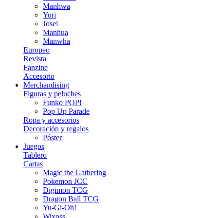
Manhwa
Yuri
Josei
Manhua
Manwha
Europeo
Revista
Fanzine
Accesorio
Merchandising
Figuras y peluches
Funko POP!
Pop Up Parade
Ropa y accesorios
Decoración y regalos
Póster
Juegos
Tablero
Cartas
Magic the Gathering
Pokemon JCC
Digimon TCG
Dragon Ball TCG
Yu-Gi-Oh!
Wixoss