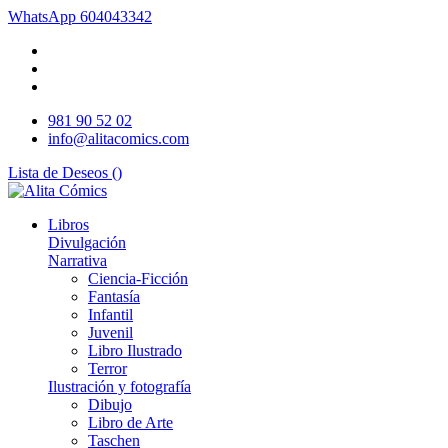
WhatsApp
604043342
981 90 52 02
info@alitacomics.com
Lista de Deseos (
)
Libros
Divulgación
Narrativa
Ciencia-Ficción
Fantasía
Infantil
Juvenil
Libro Ilustrado
Terror
Ilustración y fotografía
Dibujo
Libro de Arte
Taschen