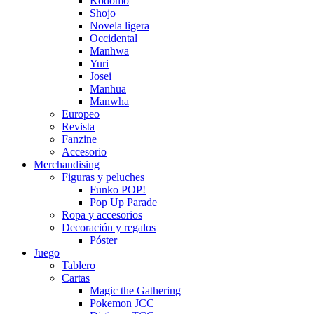
Kodomo
Shojo
Novela ligera
Occidental
Manhwa
Yuri
Josei
Manhua
Manwha
Europeo
Revista
Fanzine
Accesorio
Merchandising
Figuras y peluches
Funko POP!
Pop Up Parade
Ropa y accesorios
Decoración y regalos
Póster
Juego
Tablero
Cartas
Magic the Gathering
Pokemon JCC