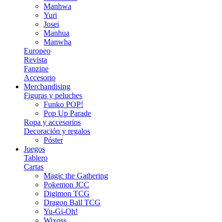
Manhwa
Yuri
Josei
Manhua
Manwha
Europeo
Revista
Fanzine
Accesorio
Merchandising
Figuras y peluches
Funko POP!
Pop Up Parade
Ropa y accesorios
Decoración y regalos
Póster
Juegos
Tablero
Cartas
Magic the Gathering
Pokemon JCC
Digimon TCG
Dragon Ball TCG
Yu-Gi-Oh!
Wixoss