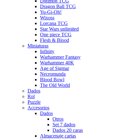
Digimon TCG
Dragon Ball TCG
Yu-Gi-Oh!
Wixoss
Lorcana TCG
Star Wars unlimited
One piece TCG
Flesh & Blood
Miniaturas
Infinity
Warhammer Fantasy
Warhammer 40K
Age of Sigmar
Necromunda
Blood Bowl
The Old World
Dados
Rol
Puzzle
Accesorios
Dados
Otros
Set 7 dados
Dados 20 caras
Almacenaje cartas