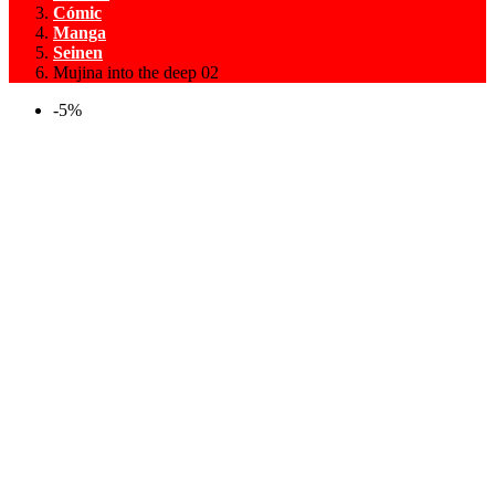
Cómic
Manga
Seinen
Mujina into the deep 02
-5%