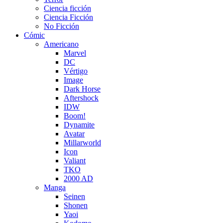
Ciencia ficción
Ciencia Ficción
No Ficción
Cómic
Americano
Marvel
DC
Vértigo
Image
Dark Horse
Aftershock
IDW
Boom!
Dynamite
Avatar
Millarworld
Icon
Valiant
TKO
2000 AD
Manga
Seinen
Shonen
Yaoi