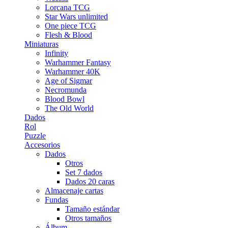
Lorcana TCG
Star Wars unlimited
One piece TCG
Flesh & Blood
Miniaturas
Infinity
Warhammer Fantasy
Warhammer 40K
Age of Sigmar
Necromunda
Blood Bowl
The Old World
Dados
Rol
Puzzle
Accesorios
Dados
Otros
Set 7 dados
Dados 20 caras
Almacenaje cartas
Fundas
Tamaño estándar
Otros tamaños
Álbum