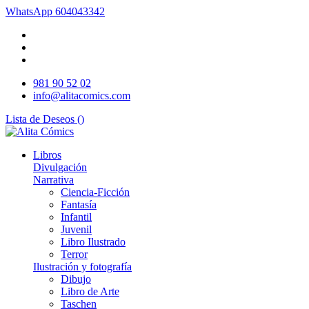
WhatsApp
604043342
981 90 52 02
info@alitacomics.com
Lista de Deseos (
)
Libros
Divulgación
Narrativa
Ciencia-Ficción
Fantasía
Infantil
Juvenil
Libro Ilustrado
Terror
Ilustración y fotografía
Dibujo
Libro de Arte
Taschen